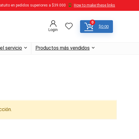
atuito en pedidos superiores a $39.000
How to make these links
0
$
0.00
Login
el servicio
Productos más vendidos
cción.