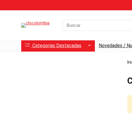
Search
for:
Categorías Destacadas
Novedades / Nu
In
C