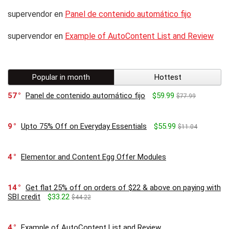
supervendor
en
Panel de contenido automático fijo
supervendor
en
Example of AutoContent List and Review
Popular in month
Hottest
57
Panel de contenido automático fijo
$59.99
$77.99
9
Upto 75% Off on Everyday Essentials
$55.99
$11.04
4
Elementor and Content Egg Offer Modules
14
Get flat 25% off on orders of $22 & above on paying with
SBI credit
$33.22
$44.22
4
Example of AutoContent List and Review