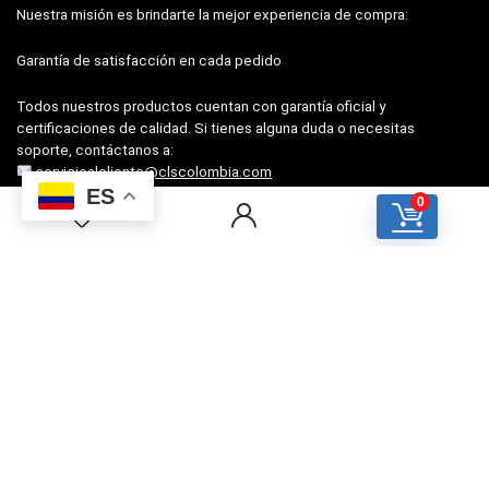
Nuestra misión es brindarte la mejor experiencia de compra:
Garantía de satisfacción en cada pedido
Todos nuestros productos cuentan con garantía oficial y
certificaciones de calidad. Si tienes alguna duda o necesitas
soporte, contáctanos a:
servicioalcliente@clscolombia.com
ES
+57 322 756 4135
0
Para clientes
PQR (Atención al cliente)
Preguntas frecuentes
Términos y Condiciones
Para vendedores
Cómo vender