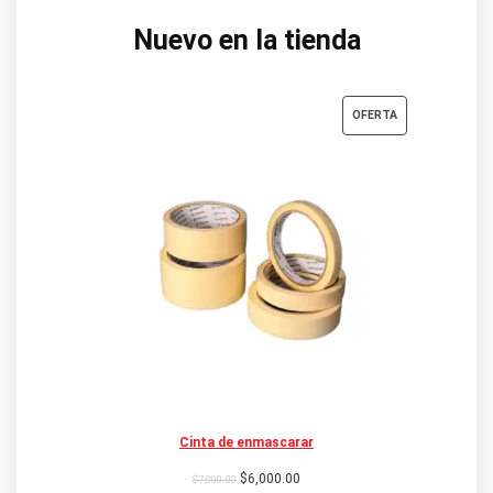
Nuevo en la tienda
PRODUCTO
OFERTA
EN
OFERTA
Cinta de enmascarar
Original
Current
$
6,000.00
$
7,000.00