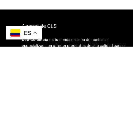
Acerca de CLS
ES
CLS Colombia
es tu tienda en línea de confianza,
especializada en ofrecer productos de alta calidad para el
hogar, moda, tecnología y más.
Nuestra misión es brindarte la mejor experiencia de compra:
Garantía de satisfacción en cada pedido
Todos nuestros productos cuentan con garantía oficial y
certificaciones de calidad. Si tienes alguna duda o necesitas
soporte, contáctanos a:
servicioalcliente@clscolombia.com
+57 322 756 4135