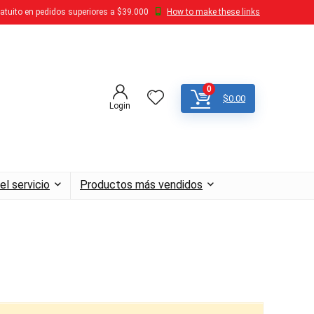
atuito en pedidos superiores a $39.000
How to make these links
0
$
0.00
Login
el servicio
Productos más vendidos