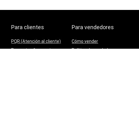
Para clientes
Para vendedores
PQR (Atención al cliente)
Cómo vender
Preguntas frecuentes
Política de vendedores
Términos y Condiciones
Soporte para vendedores