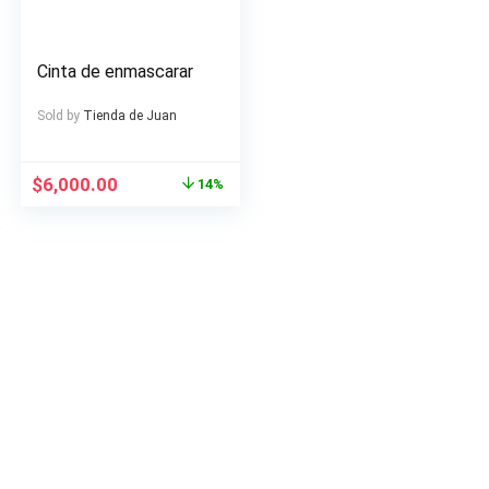
Cinta de enmascarar
Sold by
Tienda de Juan
Original
Current
$
6,000.00
14%
price
price
was:
is:
$7,000.00.
$6,000.00.