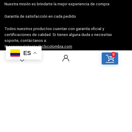
Nuestra misión es brindarte la mejor experiencia de compra:
Garantía de satisfacción en cada pedido
Todos nuestros productos cuentan con garantía oficial y
certificaciones de calidad. Si tienes alguna duda o necesitas
soporte, contáctanos a:
✉
servicioalcliente@clscolombia.com
ES
📞 +57 322 756 4135
0
Para clientes
PQR (Atención al cliente)
Preguntas frecuentes
Términos y Condiciones
Para vendedores
Cómo vender