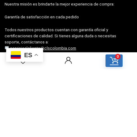
Nuestra misión es brindarte la mejor experiencia de compra:
Garantía de satisfacción en cada pedido
Todos nuestros productos cuentan con garantía oficial y
certificaciones de calidad. Si tienes alguna duda o necesitas
soporte, contáctanos a:
servicioalcliente@clscolombia.com
ES
+57 322 756 4135
0
Para clientes
PQR (Atención al cliente)
Preguntas frecuentes
Términos y Condiciones
Para vendedores
Cómo vender